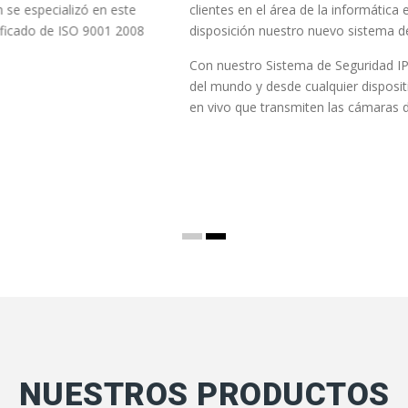
esto, que ponemos a su
preventivo de sus equipos de cómp
Nuestra compañía ofrece póliza de
lizar desde cualquier parte
computadores e impresoras creand
so a internet, las imágenes
conservando en buen estado sus 
adas en su establecimiento.
Leer más
NUESTROS PRODUCTOS