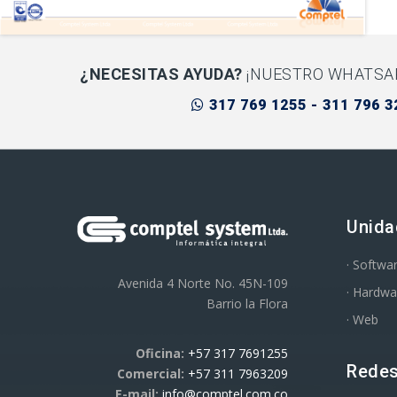
¿NECESITAS AYUDA?
¡NUESTRO WHATSA
317 769 1255 - 311 796 3
Unida
· Softwa
Avenida 4 Norte No. 45N-109
· Hardwa
Barrio la Flora
· Web
Oficina:
+57 317 7691255
Redes
Comercial:
+57 311 7963209
E-mail:
info@comptel.com.co