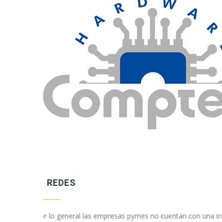
SEGURIDAD IP
edes de
En Comtel System nos hemos enfocado en prestar un se