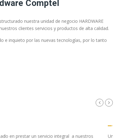
rdware Comptel
estructurado nuestra unidad de negocio HARDWARE
tros clientes servicios y productos de alta calidad.
 e inquieto por las nuevas tecnologías, por lo tanto
HARD
a constantemente el mejor mantenimiento