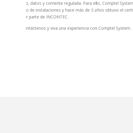
 este
clientes en el área de la informática efectivo. Es por 
1 2008
disposición nuestro nuevo sistema de Seguridad IP.
Con nuestro Sistema de Seguridad IP, usted podrá visua
del mundo y desde cualquier dispositivo móvil con acce
en vivo que transmiten las cámaras de vigilancia instal